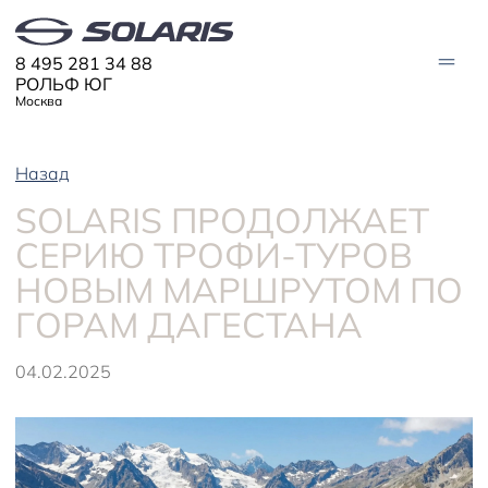
8 495 281 34 88
РОЛЬФ ЮГ
Москва
Назад
АВТО В НАЛИЧИИ
SOLARIS ПРОДОЛЖАЕТ
МОДЕЛИ
СЕРИЮ ТРОФИ-ТУРОВ
Solaris HC
Solaris KRX
НОВЫМ МАРШРУТОМ ПО
ЦИФРОВОЙ АВТОМОБИЛЬ
Solaris KRS
Solaris HS
ГОРАМ ДАГЕСТАНА
ПОКУПАТЕЛЯМ
Кредит
04.02.2025
Трейд-ин
СЕРВИС
Корпоративным клиентам
Запасные части
Оригинальные аксессуары
Запись на сервис
Тест-драйв
О ДИЛЕРЕ
Гарантия
Плати частями
Контакты
Руководства
Информация о дилере
Помощь на дорогах