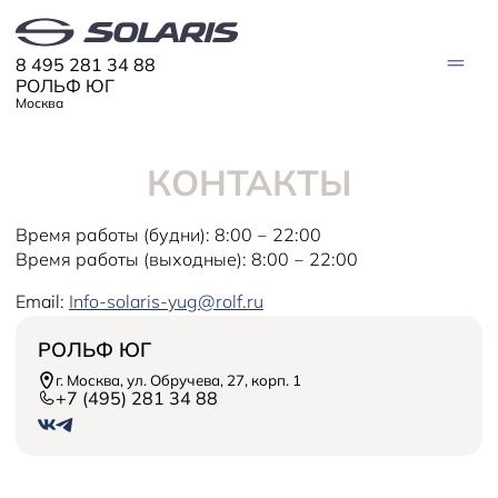
8 495 281 34 88
РОЛЬФ ЮГ
Москва
КОНТАКТЫ
АВТО В НАЛИЧИИ
Время работы (будни): 8:00 ‒ 22:00
МОДЕЛИ
Время работы (выходные): 8:00 ‒ 22:00
Solaris HC
Solaris KRX
ЦИФРОВОЙ АВТОМОБИЛЬ
Solaris KRS
Email:
Info-solaris-yug@rolf.ru
Solaris HS
ПОКУПАТЕЛЯМ
РОЛЬФ ЮГ
Кредит
г. Москва, ул. Обручева, 27, корп. 1
Трейд-ин
СЕРВИС
+7 (495) 281 34 88
Корпоративным клиентам
Запасные части
Оригинальные аксессуары
Запись на сервис
Тест-драйв
О ДИЛЕРЕ
Гарантия
Плати частями
Контакты
Руководства
Информация о дилере
Помощь на дорогах