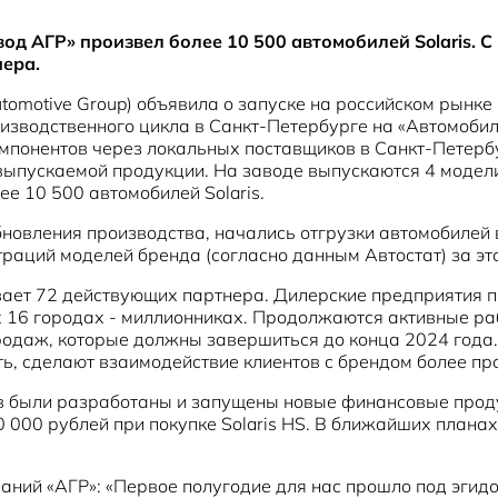
од АГР» произвел более 10 500 автомобилей Solaris. С
нера.
omotive Group) объявила о запуске на российском рынке 
оизводственного цикла в Санкт-Петербурге на «Автомоби
понентов через локальных поставщиков в Санкт-Петербур
ускаемой продукции. На заводе выпускаются 4 модели: Sola
е 10 500 автомобилей Solaris.
бновления производства, начались отгрузки автомобилей 
траций моделей бренда (согласно данным Автостат) за эт
ывает 72 действующих партнера. Дилерские предприятия п
ех 16 городах - миллионниках. Продолжаются активные ра
одаж, которые должны завершиться до конца 2024 года
ть, сделают взаимодействие клиентов с брендом более п
ов были разработаны и запущены новые финансовые проду
0 000 рублей при покупке Solaris HS. В ближайших плана
ний «АГР»: «Первое полугодие для нас прошло под эгидо