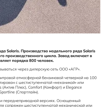
а Solaris. Производство модельного ряда Solaris
го производственного цикла. Завод включает в
вляет порядка 800 человек.
зовываться через дилерскую сеть ООО «АГР».
литровой атмосферной бензиновой четверкой на 100
атирован с шестиступенчатой «механикой» или
(Актив Плюс), Comfort (Комфорт) и Elegance
ortline (Спортлайн).
к и переднеприводной версиях. Оснащенный
биля сопряжен шестиступенчатой механической или