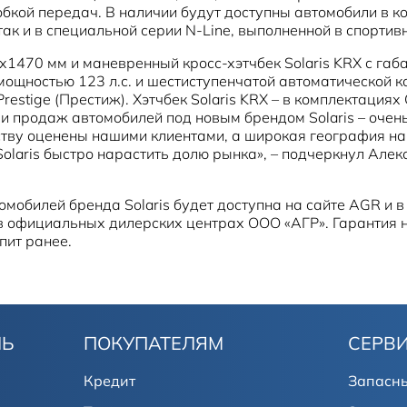
кой передач. В наличии будут доступны автомобили в комп
 так и в специальной серии N-Line, выполненной в спортив
0х1470 мм и маневренный кросс-хэтчбек Solaris KRX с 
щностью 123 л.с. и шестиступенчатой автоматической кор
restige (Престиж). Хэтчбек Solaris KRX – в комплектациях Co
 и продаж автомобилей под новым брендом Solaris – оче
нству оценены нашими клиентами, а широкая география н
Solaris быстро нарастить долю рынка», – подчеркнул Але
мобилей бренда Solaris будет доступна на сайте AGR и в
жно в официальных дилерских центрах ООО «АГР». Гарантия
пит ранее.
ЛЬ
ПОКУПАТЕЛЯМ
СЕРВ
Кредит
Запасны