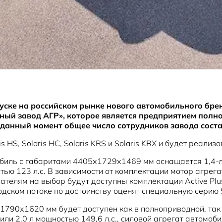
уске на российском рынке нового автомобильного бренд
ый завод АГР», которое является предприятием полно
а данный момент общее число сотрудников завода соста
 HS, Solaris HC, Solaris KRS и Solaris KRX и будет реали
мобиль с габаритами 4405х1729х1469 мм оснащается 1,4-
тью 123 л.с. В зависимости от комплектации мотор агрег
елям на выбор будут доступны комплектации Active Plus 
дском потоке по достоинству оценят специальную серию Sp
х1790х1620 мм будет доступен как в полноприводной, та
или 2.0 л мощностью 149,6 л.с., силовой агрегат автомо