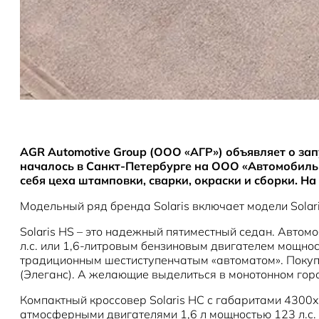
AGR Automotive Group (ООО «АГР») объявляет о зап
началось в Санкт-Петербурге на ООО «Автомобильн
себя цеха штамповки, сварки, окраски и сборки. Н
Модельный ряд бренда Solaris включает модели Solaris
Solaris HS – это надежный пятиместный седан. Авто
л.с. или 1,6-литровым бензиновым двигателем мощнос
традиционным шестиступенчатым «автоматом». Покупат
(Элеганс). А желающие выделиться в монотонном горо
Компактный кроссовер Solaris HC с габаритами 4300
атмосферными двигателями 1,6 л мощностью 123 л.с. 