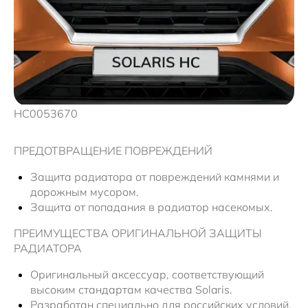
Новости
HC0053670
ПРЕДОТВРАЩЕНИЕ ПОВРЕЖДЕНИЙ
Защита радиатора от повреждений камнями и
дорожным мусором.
Защита от попадания в радиатор насекомых.
ПРЕИМУЩЕСТВА ОРИГИНАЛЬНОЙ ЗАЩИТЫ
РАДИАТОРА
Оригинальный аксессуар, соответствующий
высоким стандартам качества Solaris.
Разработан специально для российских условий,